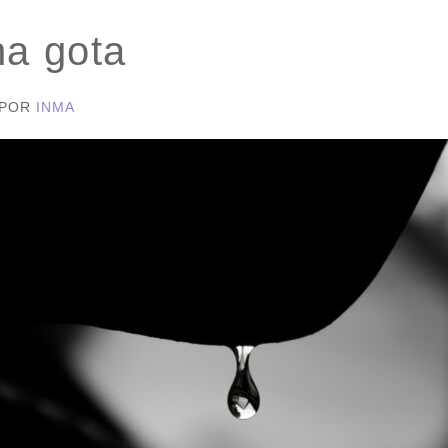
na gota
POR
INMA