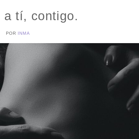
a tí, contigo.
POR
INMA