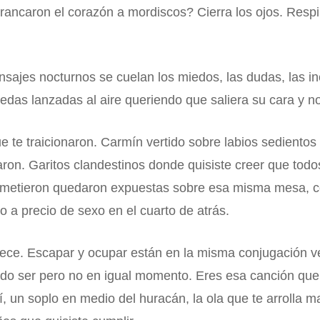
rrancaron el corazón a mordiscos? Cierra los ojos. Res
nsajes nocturnos se cuelan los miedos, las dudas, las i
edas lanzadas al aire queriendo que saliera su cara y no
e te traicionaron. Carmín vertido sobre labios sedientos
aron. Garitos clandestinos donde quisiste creer que tod
ometieron quedaron expuestas sobre esa misma mesa, co
ro a precio de sexo en el cuarto de atrás.
ece. Escapar y ocupar están en la misma conjugación verb
o ser pero no en igual momento. Eres esa canción que 
así, un soplo en medio del huracán, la ola que te arrolla 