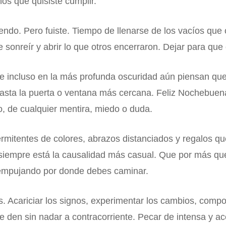
ños que quisiste cumplir.
endo. Pero fuiste. Tiempo de llenarse de los vacíos que 
 sonreír y abrir lo que otros encerraron. Dejar para que
ue incluso en la más profunda oscuridad aún piensan q
asta la puerta o ventana más cercana. Feliz Nochebuena
io, de cualquier mentira, miedo o duda.
ermitentes de colores, abrazos distanciados y regalos q
 siempre está la causalidad más casual. Que por más q
n empujando por donde debes caminar.
os. Acariciar los signos, experimentar los cambios, comp
 den sin nadar a contracorriente. Pecar de intensa y ace