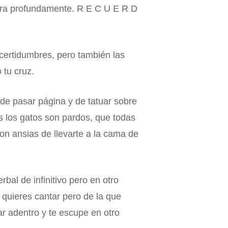
pira profundamente. R E C U E R D
ncertidumbres, pero también las
 tu cruz.
 de pasar página y de tatuar sobre
os los gatos son pardos, que todas
n ansias de llevarte a la cama de
al de infinitivo pero en otro
quieres cantar pero de la que
mar adentro y te escupe en otro