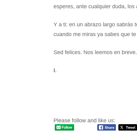
esperes, ante cualquier duda, los 
Y a ti: en un abrazo largo sabrás 
cuando me miras ya sabes que te
Sed felices. Nos leemos en breve.
I.
Quererse o no; esa es la actitud.
Please follow and like us: