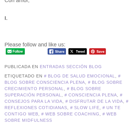
Con amor,
I.
Reflexiones de una noche de verano
Please follow and like us:
PUBLICADA EN
ENTRADAS SECCIÓN BLOG
ETIQUETADO EN
BLOG DE SALUD EMOCIONAL
,
BLOG SOBRE CONSCIENCIA PLENA
,
BLOG SOBRE
CRECIMIENTO PERSONAL
,
BLOG SOBRE
SUPERACIÓN PERSONAL
,
CONSCIENCIA PLENA
,
CONSEJOS PARA LA VIDA
,
DISFRUTAR DE LA VIDA
,
REFLEXIONES COTIDIANAS
,
SLOW LIFE
,
UN TE
CONTIGO WEB
,
WEB SOBRE COACHING
,
WEB
SOBRE MIDFULNESS