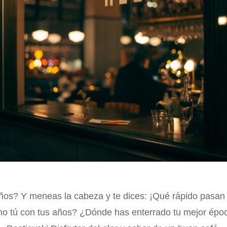
os? Y meneas la cabeza y te dices: ¡Qué rápido pasan 
o tú con tus años? ¿Dónde has enterrado tu mejor épo