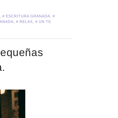
,
ESCRITURA GRANADA
,
RANADA
,
RELAX
,
UN TE
 pequeñas
a.