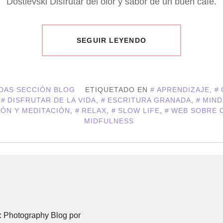
Dostievski Disfrutar del olor y sabor de un buen café.
SEGUIR LEYENDO
DAS SECCIÓN BLOG
ETIQUETADO EN
APRENDIZAJE
,
,
DISFRUTAR DE LA VIDA
,
ESCRITURA GRANADA
,
MIND
IÓN Y MEDITACIÓN
,
RELAX
,
SLOW LIFE
,
WEB SOBRE 
MIDFULNESS
 Photography Blog por