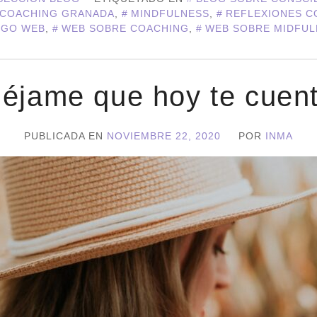
COACHING GRANADA
,
MINDFULNESS
,
REFLEXIONES C
IGO WEB
,
WEB SOBRE COACHING
,
WEB SOBRE MIDFUL
éjame que hoy te cuen
PUBLICADA EN
NOVIEMBRE 22, 2020
POR
INMA